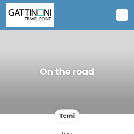
On the road
Temi
Mare