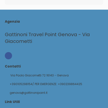
Agenzia
Gattinoni Travel Point Genova - Via
Giacometti
Contatti
Via Paolo Giacometti 72 16143 - Genova
+390105298154/ PER EMERGENZE: +390239864425
genova@gattinonipoint.it
Link Utili