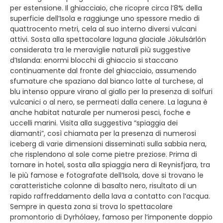
per estensione. Il ghiacciaio, che ricopre circa l’8% della
superficie dell’Isola e raggiunge uno spessore medio di
quattrocento metri, cela al suo interno diversi vulcani
attivi. Sosta alla spettacolare laguna glaciale Jökulsárlón
considerata tra le meraviglie naturali più suggestive
d’Islanda: enormi blocchi di ghiaccio si staccano
continuamente dal fronte del ghiacciaio, assumendo
sfumature che spaziano dal bianco latte al turchese, al
blu intenso oppure virano al giallo per la presenza di solfuri
vulcanici o al nero, se permeati dalla cenere. La laguna è
anche habitat naturale per numerosi pesci, foche e
uccelli marini. Visita alla suggestiva “spiaggia dei
diamanti”, così chiamata per la presenza di numerosi
iceberg di varie dimensioni disseminati sulla sabbia nera,
che risplendono al sole come pietre preziose. Prima di
tornare in hotel, sosta alla spiaggia nera di Reynisfjara, tra
le più famose e fotografate dell’Isola, dove si trovano le
caratteristiche colonne di basalto nero, risultato di un
rapido raffreddamento della lava a contatto con l’acqua.
Sempre in questa zona si trova lo spettacolare
promontorio di Dyrhólaey, famoso per l‘imponente doppio