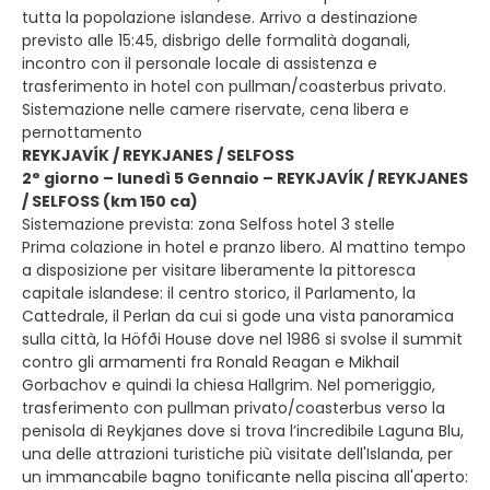
tutta la popolazione islandese. Arrivo a destinazione
previsto alle 15:45, disbrigo delle formalità doganali,
incontro con il personale locale di assistenza e
trasferimento in hotel con pullman/coasterbus privato.
Sistemazione nelle camere riservate, cena libera e
pernottamento
REYKJAVÍK / REYKJANES / SELFOSS
2° giorno – lunedì 5 Gennaio – REYKJAVÍK / REYKJANES
/ SELFOSS (km 150 ca)
Sistemazione prevista: zona Selfoss hotel 3 stelle
Prima colazione in hotel e pranzo libero. Al mattino tempo
a disposizione per visitare liberamente la pittoresca
capitale islandese: il centro storico, il Parlamento, la
Cattedrale, il Perlan da cui si gode una vista panoramica
sulla città, la Höfði House dove nel 1986 si svolse il summit
contro gli armamenti fra Ronald Reagan e Mikhail
Gorbachov e quindi la chiesa Hallgrim. Nel pomeriggio,
trasferimento con pullman privato/coasterbus verso la
penisola di Reykjanes dove si trova l’incredibile Laguna Blu,
una delle attrazioni turistiche più visitate dell'Islanda, per
un immancabile bagno tonificante nella piscina all'aperto: