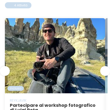
4 Attività
Incluso
REYKJAVIK
Partecipare al workshop fotografico
di Luigi Rota