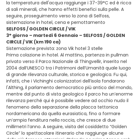
la temperatura dell'acqua raggiunge i 37-39°C ed è ricca
di sali minerali, che hanno effetti benefici sulla pelle. A
seguire, proseguimento verso la zona di Selfoss,
sistemazione in hotel, cena e pernottamento
SELFOSS / GOLDEN CIRCLE / VIK
3° giorno – martedì 6 Gennaio – SELFOSS / GOLDEN
CIRCLE / VIK (km 190 ca)
Sistemazione prevista: zona Vik hotel 3 stelle
Prima colazione in hotel. Al mattino, partenza in pullman
privato verso il Parco Nazionale di Thingvellir, inserito nel
2004 dall’UNESCO tra i Patrimoni dell’Umanità quale luogo
di grande rilevanza culturale, storica e geologica. Fu qui,
infatti, che i Vichinghi colonizzatori dell’isola fondarono
l'Althing, il parlamento democratico più antico del mondo,
mentre dal punto di vista geologico il parco ha un’enorme
rilevanza perché qui è possibile vedere ad occhio nudo il
fenomeno della separazione della placca tettonica
nordamericana da quella eurasiatica, fino a formare
un’ampia fenditura nella roccia, che cresce di due
millimetri l’anno. A seguire, visita del cosiddetto “Golden
Circle” lo spettacolare itinerario che raggiunge alcune