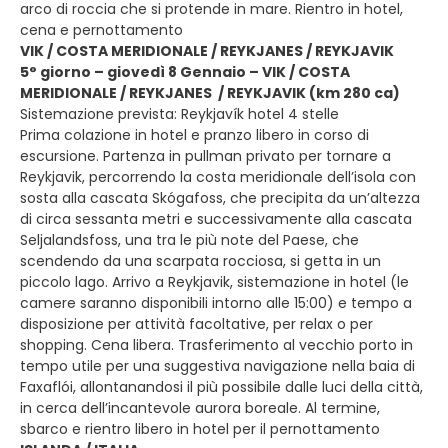
arco di roccia che si protende in mare. Rientro in hotel,
cena e pernottamento
VIK / COSTA MERIDIONALE / REYKJANES / REYKJAVIK
5° giorno – giovedì 8 Gennaio – VIK / COSTA
MERIDIONALE / REYKJANES / REYKJAVIK (km 280 ca)
Sistemazione prevista: Reykjavík hotel 4 stelle
Prima colazione in hotel e pranzo libero in corso di
escursione. Partenza in pullman privato per tornare a
Reykjavik, percorrendo la costa meridionale dell’isola con
sosta alla cascata Skógafoss, che precipita da un’altezza
di circa sessanta metri e successivamente alla cascata
Seljalandsfoss, una tra le più note del Paese, che
scendendo da una scarpata rocciosa, si getta in un
piccolo lago. Arrivo a Reykjavik, sistemazione in hotel (le
camere saranno disponibili intorno alle 15:00) e tempo a
disposizione per attività facoltative, per relax o per
shopping. Cena libera. Trasferimento al vecchio porto in
tempo utile per una suggestiva navigazione nella baia di
Faxaflói, allontanandosi il più possibile dalle luci della città,
in cerca dell’incantevole aurora boreale. Al termine,
sbarco e rientro libero in hotel per il pernottamento