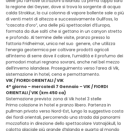
delle più famose attrazioni d’Islanda. La prima tappa sarà
la regione dei Geyser, dove si trova la sorgente di acqua
calda Strokkur, la cui colonna di vapore bollente sale a più
di venti metri di altezza e successivamente Gullfoss, la
“cascata d’oro”, una delle più spettacolari d’Europa,
formata da due salti che si gettano in un canyon stretto
e profondo. Al termine delle visite, pranzo presso la
fattoria Fridheimar, unica nel suo genere, che utilizza
l’energia geotermica per coltivare prodotti agricoli
all’interno di serre dove il calore, l’umidità e il profumo dei
pomodori maturi regnano sovrani, anche nel bel mezzo
dell’inverno islandese. Proseguimento verso l’area di Vik,
sistemazione in hotel, cena e pernottamento.
VIK / FIORDI ORIENTALI / VIK
4° giorno – mercoledì 7 Gennaio – VIK / FIORDI
ORIENTALI / VIK (km 450 ca)
Sistemazione prevista: zona di Vik hotel 3 stelle
Prima colazione in hotel e pranzo libero. Partenza in
pullman privato verso Nord-Est, lungo la suggestiva costa
dei fiordi orientali, percorrendo una strada dai panorami
mozzafiato in direzione dello spettacolare Vatnajökull, la
calotta glaciale più grande d’Islanda e quarta al mondo