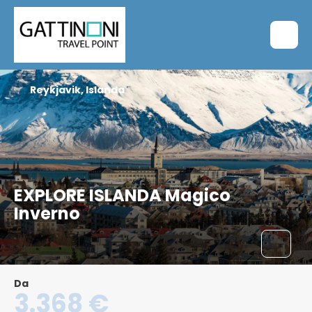
Reykjavik, Islanda
EXPLORE ISLANDA Magico
Inverno
Da
3.368 €