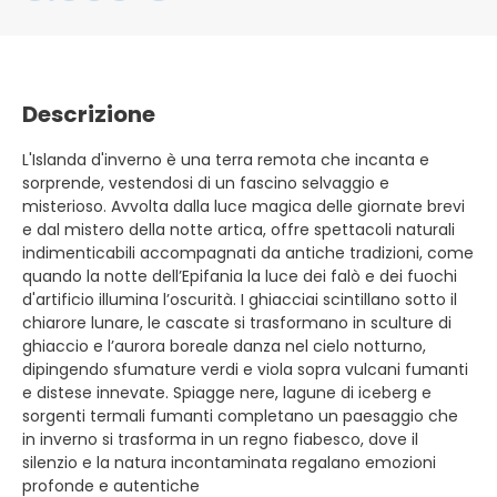
Descrizione
L'Islanda d'inverno è una terra remota che incanta e
sorprende, vestendosi di un fascino selvaggio e
misterioso. Avvolta dalla luce magica delle giornate brevi
e dal mistero della notte artica, offre spettacoli naturali
indimenticabili accompagnati da antiche tradizioni, come
quando la notte dell’Epifania la luce dei falò e dei fuochi
d'artificio illumina l’oscurità. I ghiacciai scintillano sotto il
chiarore lunare, le cascate si trasformano in sculture di
ghiaccio e l’aurora boreale danza nel cielo notturno,
dipingendo sfumature verdi e viola sopra vulcani fumanti
e distese innevate. Spiagge nere, lagune di iceberg e
sorgenti termali fumanti completano un paesaggio che
in inverno si trasforma in un regno fiabesco, dove il
silenzio e la natura incontaminata regalano emozioni
profonde e autentiche