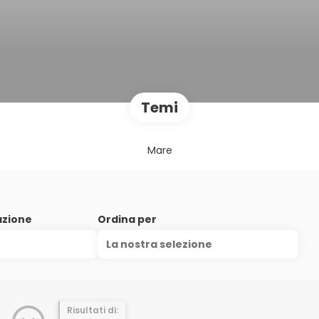
Temi
Mare
azione
Ordina per
La nostra selezione
Risultati di: