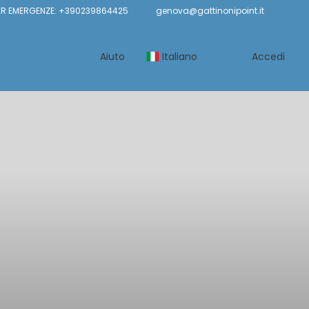
ER EMERGENZE: +390239864425
genova@gattinonipoint.it
Aiuto
Italiano
Accedi