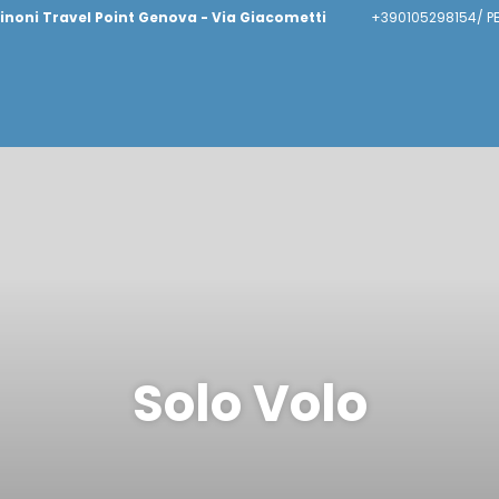
inoni Travel Point Genova - Via Giacometti
+390105298154/ P
Solo Volo