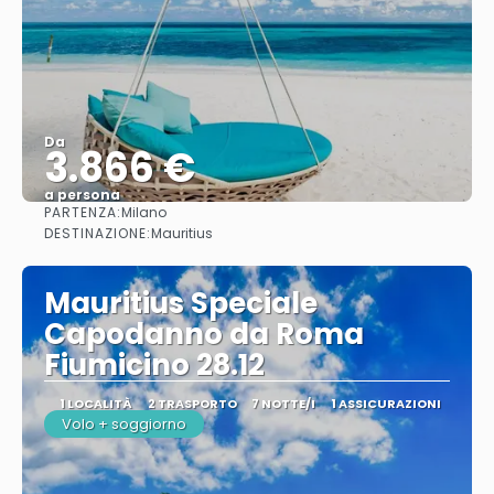
Da
3.866 €
a persona
PARTENZA:
Milano
Vedere
DESTINAZIONE:
Mauritius
Mauritius Speciale
Capodanno da Roma
Fiumicino 28.12
1 LOCALITÀ
2 TRASPORTO
7 NOTTE/I
1 ASSICURAZIONI
Volo + soggiorno