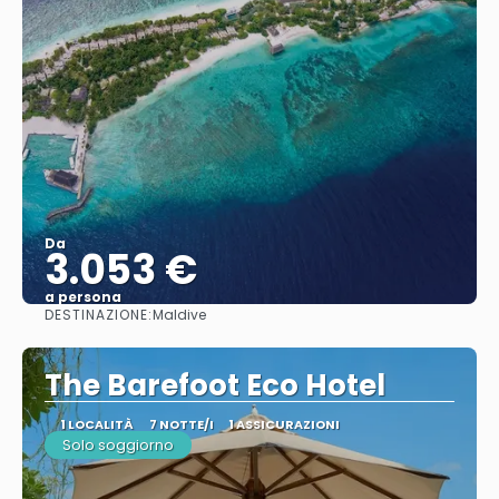
Da
3.053 €
a persona
DESTINAZIONE:
Maldive
Vedere
The Barefoot Eco Hotel
1 LOCALITÀ
7 NOTTE/I
1 ASSICURAZIONI
Solo soggiorno