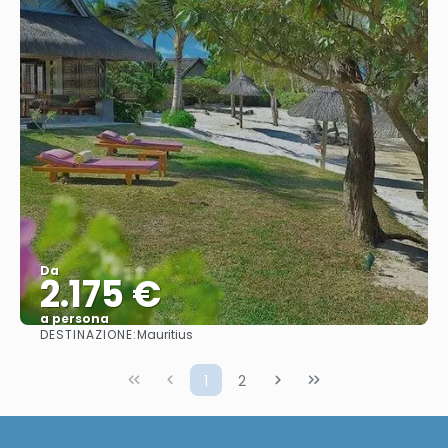
Da
2.175 €
a persona
DESTINAZIONE:
Mauritius
Vedere
1
2