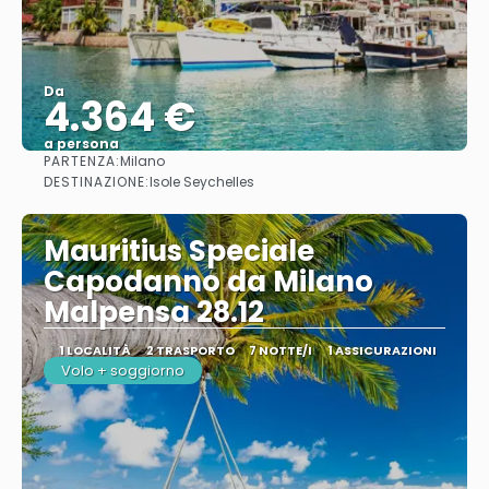
Da
4.364 €
a persona
PARTENZA:
Milano
Vedere
DESTINAZIONE:
Isole Seychelles
Mauritius Speciale
Capodanno da Milano
Malpensa 28.12
1 LOCALITÀ
2 TRASPORTO
7 NOTTE/I
1 ASSICURAZIONI
Volo + soggiorno