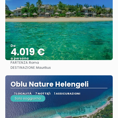
Da
4.019 €
a persona
PARTENZA:
Roma
Vedere
DESTINAZIONE:
Mauritius
Oblu Nature Helengeli
1 LOCALITÀ
7 NOTTE/I
1 ASSICURAZIONI
Solo soggiorno