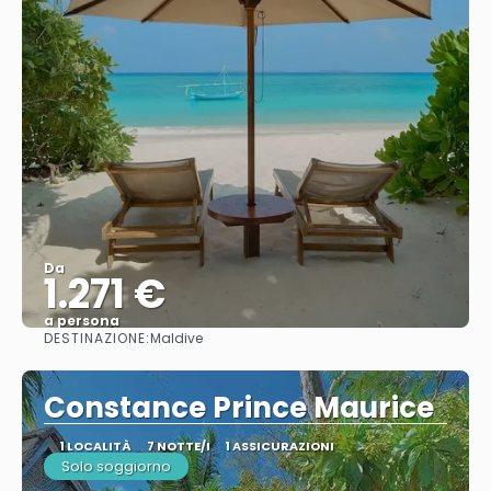
Da
1.271 €
a persona
DESTINAZIONE:
Maldive
Vedere
Constance Prince Maurice
1 LOCALITÀ
7 NOTTE/I
1 ASSICURAZIONI
Solo soggiorno