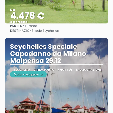
Da
4.478 €
a persona
PARTENZA:
Roma
Vedere
DESTINAZIONE:
Isole Seychelles
Seychelles Speciale
Capodanno da Milano
Malpensa 29.12
1 LOCALITÀ
2 TRASPORTO
7 NOTTE/I
1 ASSICURAZIONI
Volo + soggiorno