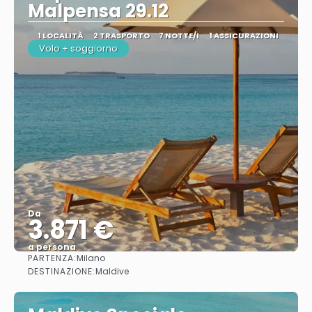
Malpensa 29.12
1 LOCALITÀ
2 TRASPORTO
7 NOTTE/I
1 ASSICURAZIONI
Volo + soggiorno
Da
3.871 €
a persona
PARTENZA:
Milano
Vedere
DESTINAZIONE:
Maldive