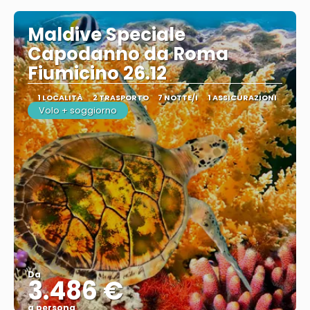
Maldive Speciale
Capodanno da Roma
Fiumicino 26.12
1 LOCALITÀ
2 TRASPORTO
7 NOTTE/I
1 ASSICURAZIONI
Volo + soggiorno
Da
3.486 €
a persona