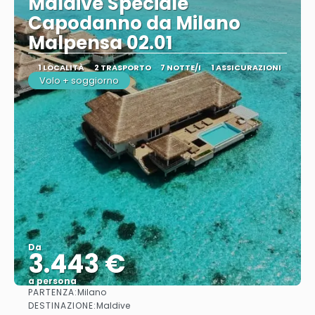
Maldive Speciale
Capodanno da Milano
Malpensa 02.01
1 LOCALITÀ
2 TRASPORTO
7 NOTTE/I
1 ASSICURAZIONI
Volo + soggiorno
Da
3.443 €
a persona
PARTENZA:
Milano
Vedere
DESTINAZIONE:
Maldive