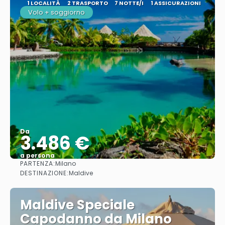
1 LOCALITÀ
2 TRASPORTO
7 NOTTE/I
1 ASSICURAZIONI
Volo + soggiorno
Da
3.486 €
a persona
PARTENZA:
Milano
Vedere
DESTINAZIONE:
Maldive
Maldive Speciale
Capodanno da Milano