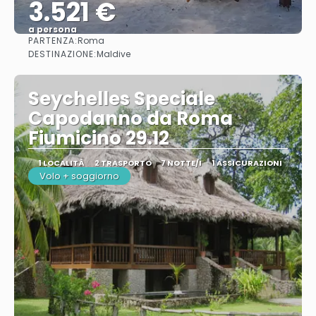
3.521 €
a persona
PARTENZA:
Roma
Vedere
DESTINAZIONE:
Maldive
Seychelles Speciale
Capodanno da Roma
Fiumicino 29.12
1 LOCALITÀ
2 TRASPORTO
7 NOTTE/I
1 ASSICURAZIONI
Volo + soggiorno