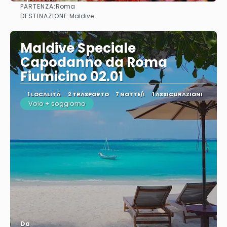
PARTENZA:
Roma
Vedere
DESTINAZIONE:
Maldive
Maldive Speciale
Capodanno da Roma
Fiumicino 02.01
1 LOCALITÀ
2 TRASPORTO
7 NOTTE/I
1 ASSICURAZIONI
Volo + soggiorno
Da